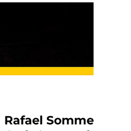
Analisar somente o currículo de um candidato
não é suficiente. Muitas vezes, é fundamental
realizar testes que considerem também as...