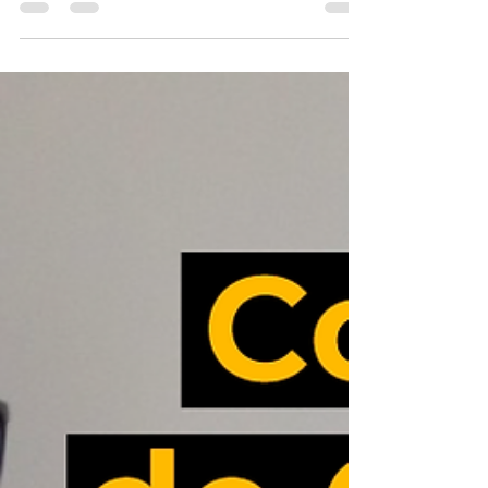
parceria que nos parece rentável. Em algumas
outras vezes,...