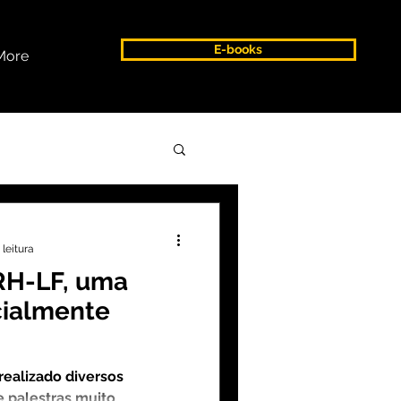
E-books
More
estão
 leitura
RH-LF, uma
cialmente
realizado diversos
 palestras muito