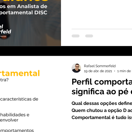
Rafael Sommerfeld
19 de abr. de 2021
1 min de 
Perfil comport
significa ao pé 
Qual dessas opções defin
Quem chutou a opção D ace
Comportamental é tudo iss