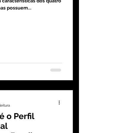
características dos quatro
as possuem...
leitura
 o Perfil
al