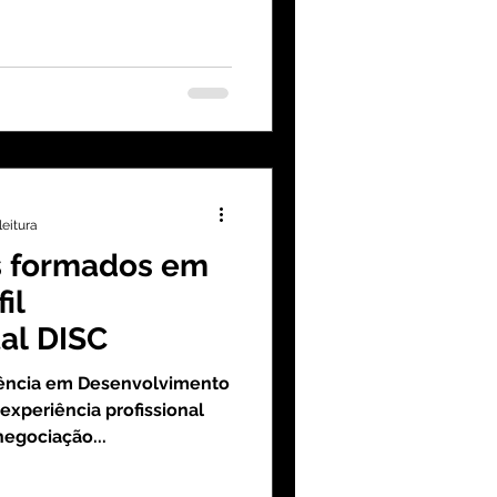
leitura
s formados em
il
al DISC
iência em Desenvolvimento
experiência profissional
negociação...