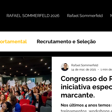
RAFAEL SOMMERFELD 2026
Rafael Sommerfeld
portamental
Recrutamento e Seleção
al
Carreira
Coaching
Liderança
G
Rafael Sommerfeld
14 de mai. de 2021
1 min de
Congresso do 
iniciativa espe
marcante.
Nos últimos 4 anos temos 
treinamentos, workshops e