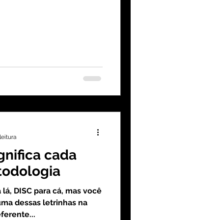
leitura
gnifica cada
todologia
 lá, DISC para cá, mas você
uma dessas letrinhas na
ferente...