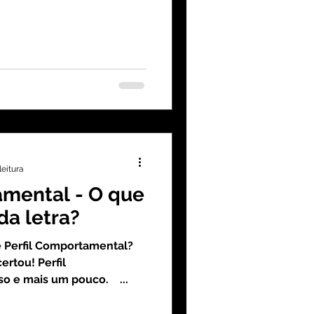
leitura
amental - O que
da letra?
e Perfil Comportamental? ⠀
rtou! Perfil
o e mais um pouco. ⠀...