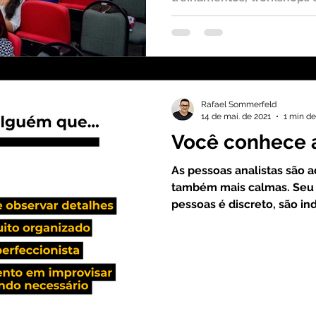
produtivas sobre gestão c
Rafael Sommerfeld
14 de mai. de 2021
1 min de
Você conhece a
As pessoas analistas são 
também mais calmas. Seu
pessoas é discreto, são ind