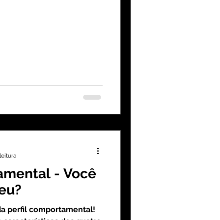
leitura
amental - Você
seu?
 perfil comportamental!