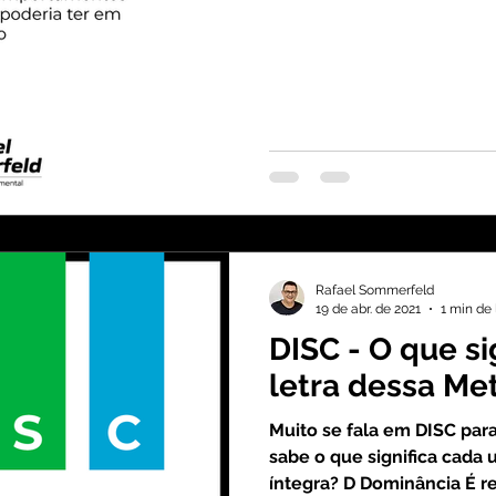
Rafael Sommerfeld
19 de abr. de 2021
1 min de 
DISC - O que si
letra dessa Me
Muito se fala em DISC para
sabe o que significa cada 
íntegra? D Dominância É re