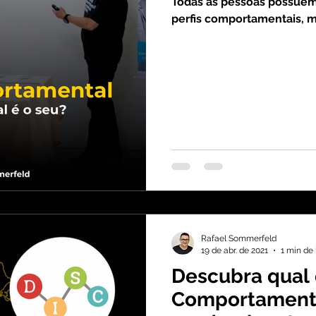
Todas as pessoas possuem 
perfis comportamentais, m
Rafael Sommerfeld
19 de abr. de 2021
1 min de 
Descubra qual é
Comportament