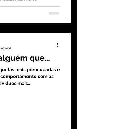
omportamental e a...
 leitura
lguém que...
aquelas mais preocupadas e
 comportamento com as
ivíduos mais...