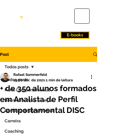
E-books
Post
Todos posts
Rafael Sommerfeld
Todos posts
19 de abr. de 2021
1 min de leitura
+ de 350 alunos formados
Perfil Comportamental
em Analista de Perfil
Recrutamento e Seleção
Comportamental DISC
Gestão Comportamental
Carreira
Coaching