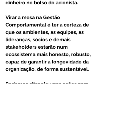
dinheiro no bolso do acionista.
Virar a mesa na Gestão 
Comportamental é ter a certeza de 
que os ambientes, as equipes, as 
lideranças, sócios e demais 
stakeholders estarão num 
ecossistema mais honesto, robusto, 
capaz de garantir a longevidade da 
organização, de forma sustentável.
Podemos citar algumas ações para 
essa virada:
- Mapear equipes
- Rever os processos de R&S e T&D
- Alinhar perfis desejados