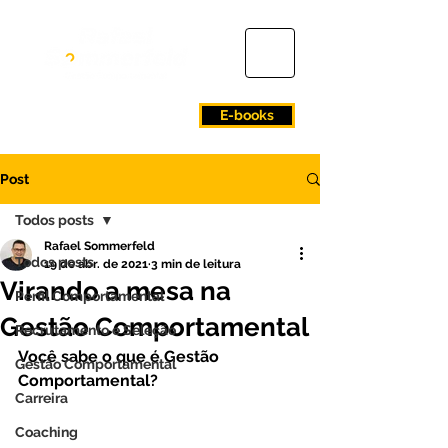
E-books
Post
Todos posts
Rafael Sommerfeld
Todos posts
19 de abr. de 2021
3 min de leitura
Virando a mesa na
Perfil Comportamental
Gestão Comportamental
Recrutamento e Seleção
Você sabe o que é Gestão 
Gestão Comportamental
Comportamental?
Carreira
Coaching