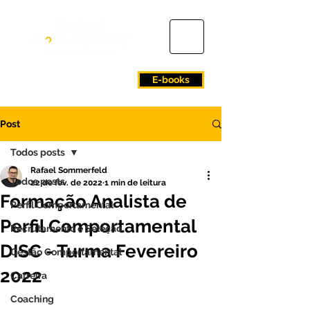
E-books
Post
Todos posts
Rafael Sommerfeld
Todos posts
22 de fev. de 2022
1 min de leitura
Formação Analista de
Perfil Comportamental
Perfil Comportamental
Recrutamento e Seleção
DISC - Turma Fevereiro
Gestão Comportamental
2022
Carreira
Coaching