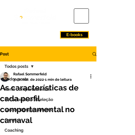
E-books
Post
Todos posts
Rafael Sommerfeld
Todos posts
3 de mar. de 2022
1 min de leitura
As características de
Perfil Comportamental
cada perfil
Recrutamento e Seleção
comportamental no
Gestão Comportamental
carnaval
Carreira
Coaching