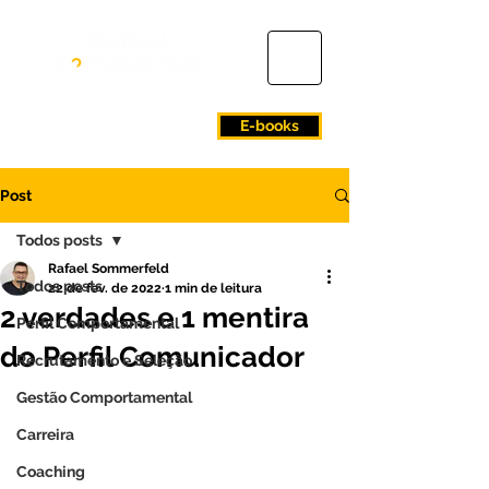
E-books
Post
Todos posts
Rafael Sommerfeld
Todos posts
22 de fev. de 2022
1 min de leitura
2 verdades e 1 mentira
Perfil Comportamental
do Perfil Comunicador
Recrutamento e Seleção
Gestão Comportamental
Carreira
Coaching